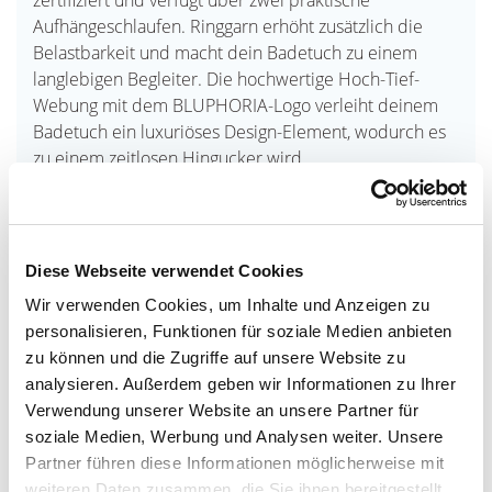
Aufhängeschlaufen. Ringgarn erhöht zusätzlich die
Belastbarkeit und macht dein Badetuch zu einem
langlebigen Begleiter. Die hochwertige Hoch-Tief-
Webung mit dem BLUPHORIA-Logo verleiht deinem
Badetuch ein luxuriöses Design-Element, wodurch es
zu einem zeitlosen Hingucker wird.
Das saugstarke BLUPHORIA Badetuch ist dein
perfekter Allrounder. Mit seinen 100 × 180 cm eignet
es sich sowohl als Liegetuch in der Therme als auch
Diese Webseite verwendet Cookies
zum Umwickeln deines Körpers nach dem Duschen.
Ob für den nächsten Besuch der Thermen & Badewelt,
Wir verwenden Cookies, um Inhalte und Anzeigen zu
beim Sport oder nach einer Dusche zu Hause – du bist
personalisieren, Funktionen für soziale Medien anbieten
bestens ausgestattet
zu können und die Zugriffe auf unsere Website zu
analysieren. Außerdem geben wir Informationen zu Ihrer
Hier finden Sie die Angaben zur
Lieferzeit
.
Verwendung unserer Website an unsere Partner für
soziale Medien, Werbung und Analysen weiter. Unsere
Partner führen diese Informationen möglicherweise mit
weiteren Daten zusammen, die Sie ihnen bereitgestellt