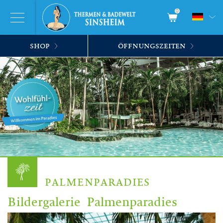
0
SHOP
ÖFFNUNGSZEITEN
PALMENPARADIES
Bildergalerie Palmenparadies