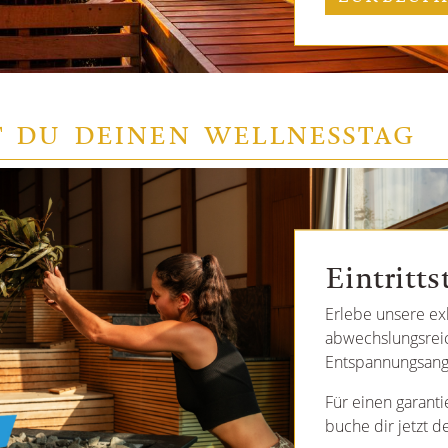
T DU DEINEN WELLNESSTAG
Eintritts
Erlebe unsere ex
abwechslungsreic
Entspannungsang
Für einen garanti
buche dir jetzt d