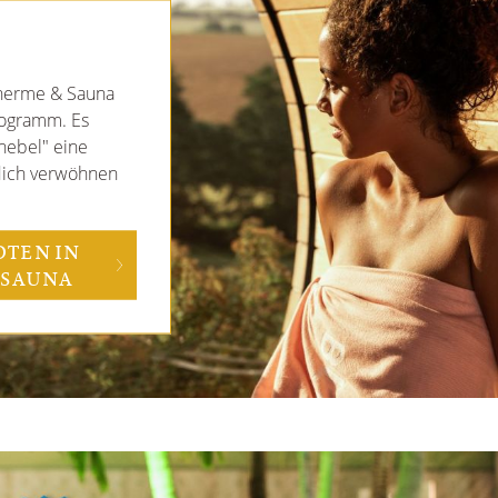
therme & Sauna
rogramm. Es
nebel" eine
dich verwöhnen
TEN IN
 SAUNA