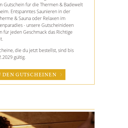
BLUPHORIA. Hol dir ein Stück Paradies
kt nach Hause - losgelöst von Raum und
eße unsere sinnlichen Peelingsalze,
hgel, Drinks und vieles mehr.
ZUR BLUPHORIA
PRODUKTWELT