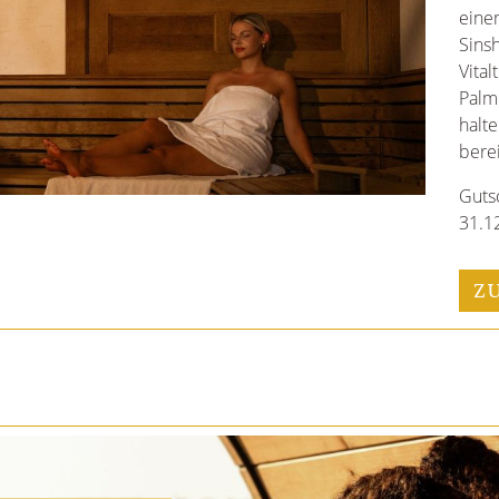
mit 
dire
Zeit.
Geni
Dusc