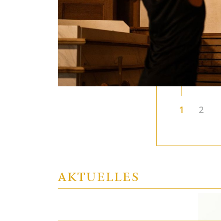
& Badewelt
n der
 im
nideen
chtige
ind bis
1
2
AKTUELLES