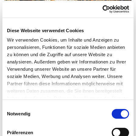
Diese Webseite verwendet Cookies
Wir verwenden Cookies, um Inhalte und Anzeigen zu
personalisieren, Funktionen für soziale Medien anbieten
zu können und die Zugriffe auf unsere Website zu
Einzigartige Vitalwelt
analysieren. Außerdem geben wir Informationen zu Ihrer
Verwendung unserer Website an unsere Partner für
Entdecke die Vielfalt unserer Vitaltherme & Sauna mit
soziale Medien, Werbung und Analysen weiter. Unsere
zahlreichen Wellness- und Beautyangeboten. Freue dich
Partner führen diese Informationen möglicherweise mit
auf 13 individuelle Themensaunen, eine Vielzahl an
weiteren Daten zusammen, die Sie ihnen bereitgestellt
Aufgüssen und Zeremonien, die eindrucksvolle Calla-
haben oder die sie im Rahmen Ihrer Nutzung der Dienste
Blütendusche sowie die 34°C warme Lagune.
gesammelt haben. Sie geben Einwilligung zu unseren
Einwilligungsauswahl
Cookies, wenn Sie unsere Webseite weiterhin nutzen.
Notwendig
Verbringe deinen besonderen Entspannungstag in unserer
exklusiven Saunawelt.
Präferenzen