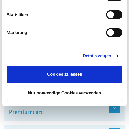
HIER GEHT ES ZUR VITALTHERME &
SAUNA
Statistiken
FRAGEN & ANTWORTEN
Marketing
Bereits erworbene Eintrittstickets
Details zeigen
und Gutscheine
Cookies zulassen
Bezahlung in der Therme
Nur notwendige Cookies verwenden
Bezahlung mit Thermencard &
Premiumcard