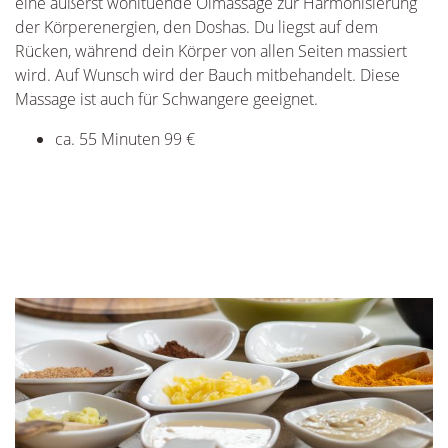
eine äußerst wohltuende Ölmassage zur Harmonisierung
lö
der Körperenergien, den Doshas. Du liegst auf dem
Te
kt
Rücken, während dein Körper von allen Seiten massiert
K
wird. Auf Wunsch wird der Bauch mitbehandelt. Diese
ei
Massage ist auch für Schwangere geeignet.
wi
S
ca. 55 Minuten 99 €