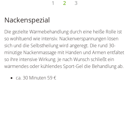
1
2
3
Nackenspezial
H
Die gezielte Wärmebehandlung durch eine heiße Rolle ist
Di
so wohltuend wie intensiv. Nackenverspannungen lösen
Na
e
sich und die Selbstheilung wird angeregt. Die rund 30-
zu
minütige Nackenmassage mit Händen und Armen entfaltet
Rü
so ihre intensive Wirkung. Je nach Wunsch schließt ein
be
wärmendes oder kühlendes Sport-Gel die Behandlung ab.
Ze
se
ca. 30 Minuten 59 €
u
ca
ca