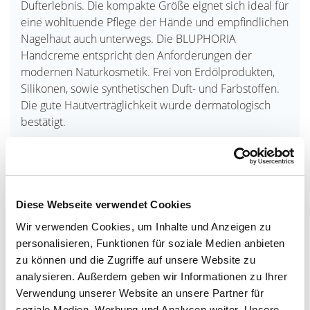
Dufterlebnis. Die kompakte Größe eignet sich ideal für
eine wohltuende Pflege der Hände und empfindlichen
Nagelhaut auch unterwegs. Die BLUPHORIA
Handcreme entspricht den Anforderungen der
modernen Naturkosmetik. Frei von Erdölprodukten,
Silikonen, sowie synthetischen Duft- und Farbstoffen.
Die gute Hautverträglichkeit wurde dermatologisch
bestätigt.
50 ml / 1.7 FL.OZ.
Die perfekte Ergänzung zu einem Geschenkgutschein
der Thermen & Badewelt Sinsheim und eine
Diese Webseite verwendet Cookies
verwöhnende Pflege für die Hände im Alltag.
Wir verwenden Cookies, um Inhalte und Anzeigen zu
Hier finden Sie die Angaben zur
Lieferzeit
.
personalisieren, Funktionen für soziale Medien anbieten
zu können und die Zugriffe auf unsere Website zu
analysieren. Außerdem geben wir Informationen zu Ihrer
Verwendung unserer Website an unsere Partner für
Anwendung
soziale Medien, Werbung und Analysen weiter. Unsere