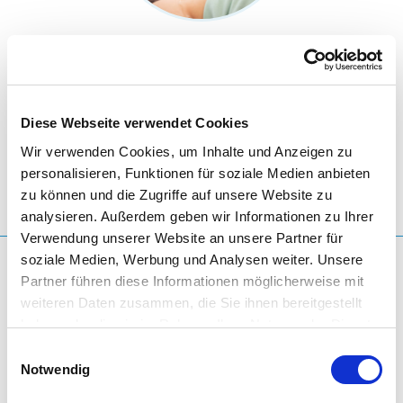
MASSAGEGUTSCHEINE
Gutscheine für wohltuende Massagen in der
Massage
Oase
.
Diese Webseite verwendet Cookies
Wir verwenden Cookies, um Inhalte und Anzeigen zu
personalisieren, Funktionen für soziale Medien anbieten
ZU DEN MASSAGEGUTSCHEINEN
zu können und die Zugriffe auf unsere Website zu
analysieren. Außerdem geben wir Informationen zu Ihrer
Verwendung unserer Website an unsere Partner für
soziale Medien, Werbung und Analysen weiter. Unsere
Partner führen diese Informationen möglicherweise mit
weiteren Daten zusammen, die Sie ihnen bereitgestellt
haben oder die sie im Rahmen Ihrer Nutzung der Dienste
gesammelt haben. Sie geben Einwilligung zu unseren
Einwilligungsauswahl
Cookies, wenn Sie unsere Webseite weiterhin nutzen.
Notwendig